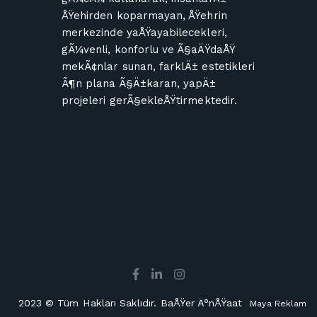
ÅŸehirden koparmayan, ÅŸehrin
merkezinde yaÅŸayabilecekleri,
gÃ¼venli, konforlu ve Ã§aÄŸdaÅŸ
mekÃ¢nlar sunan, farklÄ± estetikleri
Ã¶n plana Ã§Ä±karan, yapÄ±
projeleri gerÃ§ekleÅŸtirmektedir.
2023 © Tüm Hakları Saklıdır. BaÅŸer Ä°nÅŸaat
Maya Reklam