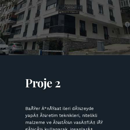
Proje 2
BaÅŸer Ä°nÅŸaat ileri dÃ¼zeyde
yapÄ± Ã¼retim teknikleri, nitelikli
malzeme ve Ã¼stÃ¼n vasÄ±flÄ± iÅŸ
gÃ¼cÃ¼ kullanarak, insanlarÄ±