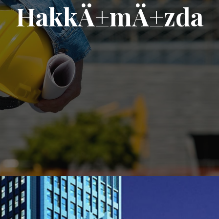
HakkÄ±mÄ±zda