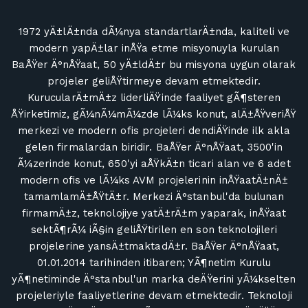
1972 yÄ±lÄ±nda dÃ¼nya standartlarÄ±nda, kaliteli ve
modern yapÄ±lar inÅŸa etme misyonuyla kurulan
BaÅŸer Ä°nÅŸaat, 50 yÄ±ldÄ±r bu misyona uygun olarak
projeler geliÅŸtirmeye devam etmektedir.
KurucularÄ±mÄ±z liderliÄŸinde faaliyet gÃ¶steren
ÅŸirketimiz, gÃ¼nÃ¼mÃ¼zde lÃ¼ks konut, alÄ±ÅŸveriÅŸ
merkezi ve modern ofis projeleri dendiÄŸinde ilk akla
gelen firmalardan biridir. BaÅŸer Ä°nÅŸaat, 3500'in
Ã¼zerinde konut, 650'yi aÅŸkÄ±n ticari alan ve 6 adet
modern ofis ve lÃ¼ks AVM projelerinin inÅŸaatÄ±nÄ±
tamamlamÄ±ÅŸtÄ±r. Merkezi Ä°stanbul'da bulunan
firmamÄ±z, teknolojiye yatÄ±rÄ±m yaparak, inÅŸaat
sektÃ¶rÃ¼ iÃ§in geliÅŸtirilen en son teknolojileri
projelerine yansÄ±tmaktadÄ±r. BaÅŸer Ä°nÅŸaat,
01.01.2014 tarihinden itibaren; YÃ¶netim Kurulu
yÃ¶netiminde Ä°stanbul'un marka deÄŸerini yÃ¼kselten
projeleriyle faaliyetlerine devam etmektedir. Teknoloji