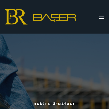
BAÅŸER Ä°NÅŸAAT