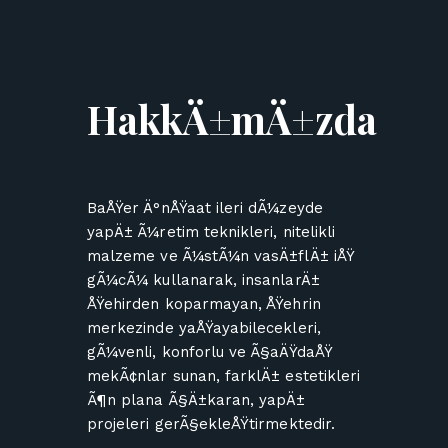
HakkÄ±mÄ±zda
BaÅŸer Ä°nÅŸaat ileri dÃ¼zeyde
yapÄ± Ã¼retim teknikleri, nitelikli
malzeme ve Ã¼stÃ¼n vasÄ±flÄ± iÅŸ
gÃ¼cÃ¼ kullanarak, insanlarÄ±
ÅŸehirden koparmayan, ÅŸehrin
merkezinde yaÅŸayabilecekleri,
gÃ¼venli, konforlu ve Ã§aÄŸdaÅŸ
mekÃ¢nlar sunan, farklÄ± estetikleri
Ã¶n plana Ã§Ä±karan, yapÄ±
projeleri gerÃ§ekleÅŸtirmektedir.