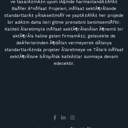
ve tasarÄ±mÄ±n uyum iÃ§inde harmanlandÄ±ÄŸÄ±
BaÅŸer Ä°nÅŸaat Projeleri, inÅŸaat sektÃ¶rÃ¼nde
standartlarÄ± yÃ¼kseltmiÅŸ ve yaptÄ±ÄŸÄ± her projede
bir adÄ±m daha ileri gitme prensibini benimsemiÅŸtir.
Kaliteli Ã¼retimiyle inÅŸaat sektÃ¶rÃ¼nÃ¼n Ã¶nemli bir
aktÃ¶rÃ¼ haline gelen firmamÄ±z, gelecekte de
deÄŸerlerinden Ã¶dÃ¼n vermeyerek dÃ¼nya
standartlarÄ±nda projeler Ã¼retmeye ve TÃ¼rk inÅŸaat
sektÃ¶rÃ¼ne bÃ¼yÃ¼k katkÄ±lar sunmaya devam
edecektir.